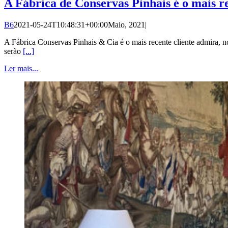
A Fábrica de Conservas Pinhais é o mais r
B6
2021-05-24T10:48:31+00:00
Maio, 2021
|
A Fábrica Conservas Pinhais & Cia é o mais recente cliente admira, n
serão
[...]
Ler mais...